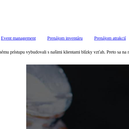
Event management
Prenájom inventáru
Prenájom atrakcií
u prístupu vybudovali s našimi klientami blízky vzťah. Preto sa na n