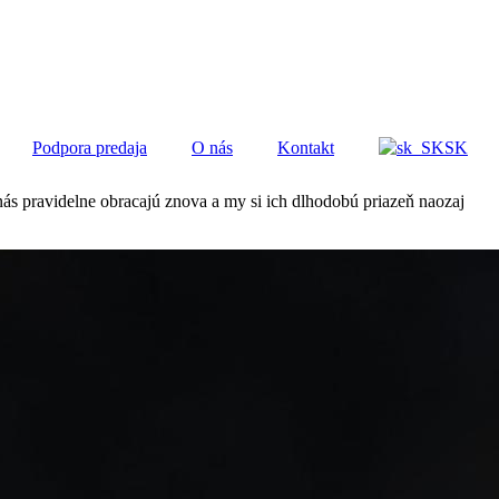
Podpora predaja
O nás
Kontakt
SK
ás pravidelne obracajú znova a my si ich dlhodobú priazeň naozaj