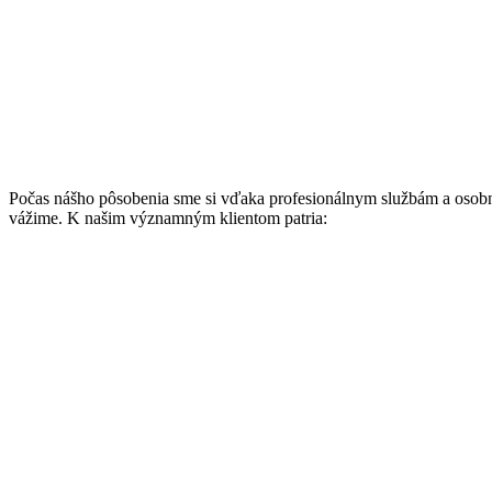
Preskočiť
na
obsah
Počas nášho pôsobenia sme si vďaka profesionálnym službám a osobném
vážime. K našim významným klientom patria: