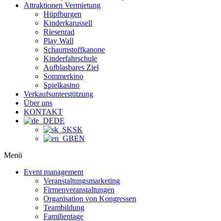
Attraktionen Vermietung
Hüpfburgen
Kinderkarussell
Riesenrad
Play Wall
Schaumstoffkanone
Kinderfahrschule
Aufblasbares Ziel
Sommerkino
Spielkasino
Verkaufsunterstützung
Über uns
KONTAKT
DE
SK
EN
Menü
Event management
Veranstaltungsmarketing
Firmenveranstaltungen
Organisation von Kongressen
Teambildung
Familientage