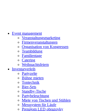
Zum
Inhalt
wechseln
Event management
Veranstaltungsmarketing
Firmenveranstaltungen
Organisation von Kongressen
Teambildung
Familientage
Catering
Weihnachtsfeiern
Inventarverleih
Partyzelte
Bühne mieten
Tontechnik
Bier-Sets
Standby-Tische
Partybeleuchtung
Miete von Tischen und Stühlen
Messsystem für Läufe
Prenájom LED obrazovky