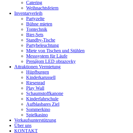
Catering
Weihnachtsfeiern
Inventarverleih
Partyzelte
Bühne mieten
Tontechnik
Bier-Sets
Standby-Tische
Partybeleuchtung
Miete von Tischen und Stühlen
Messsystem für Läufe
Prenájom LED obrazovky
Attraktionen Vermietung
Hüpfburgen
Kinderkarussell
Riesenrad
Play Wall
Schaumstoffkanone
Kinderfahrschule
Aufblasbares Ziel
Sommerkino
Spielkasino
Verkaufsunterstützung
Über uns
KONTAKT