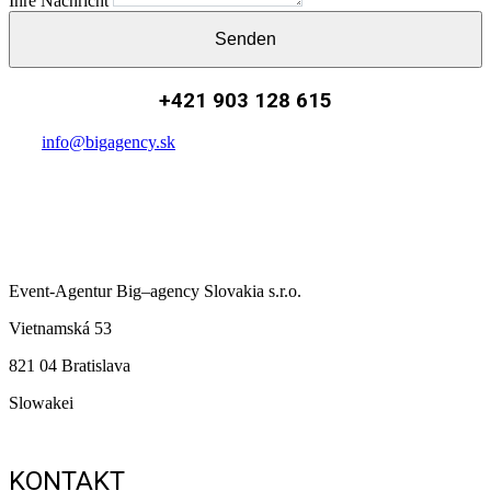
Ihre Nachricht
Senden
+421 903 128 615
info@bigagency.sk
Event-Agentur
Big
–
agency
Slovakia s.r.o.
Vietnamská 53
821 04 Bratislava
Slowakei
KONTAKT