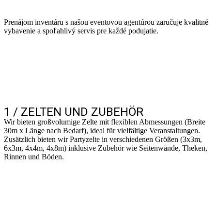
Prenájom inventáru s našou eventovou agentúrou zaručuje kvalitné
vybavenie a spoľahlivý servis pre každé podujatie.
1 / ZELTEN UND ZUBEHÖR
Wir bieten großvolumige Zelte mit flexiblen Abmessungen (Breite
30m x Länge nach Bedarf), ideal für vielfältige Veranstaltungen.
Zusätzlich bieten wir Partyzelte in verschiedenen Größen (3x3m,
6x3m, 4x4m, 4x8m) inklusive Zubehör wie Seitenwände, Theken,
Rinnen und Böden.