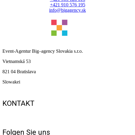
+421 910 576 195
info@bigagency.sk
Event-Agentur
Big
–
agency
Slovakia s.r.o.
Vietnamská 53
821 04 Bratislava
Slowakei
KONTAKT
+421 903 128 615
+421 910 576 195
info@bigagency.sk
Datenschutzbestimmungen
Folgen Sie uns