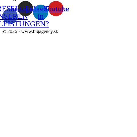
ESSIERT IN
Instagram
Linkedin-
Youtube
NSEREN
in
LEISTUNGEN?
© 2026 · www.bigagency.sk