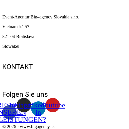
Event-Agentur
Big
–
agency
Slovakia s.r.o.
Vietnamská 53
821 04 Bratislava
Slowakei
KONTAKT
+421 903 128 615
+421 910 576 195
info@bigagency.sk
Datenschutzbestimmungen
Folgen Sie uns
ESSIERT IN
Instagram
Linkedin-
Youtube
NSEREN
in
LEISTUNGEN?
© 2026 · www.bigagency.sk